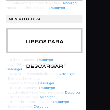
Formato comprobación de lectura.
Descargar
Notas Undécimo IV periodo:
Descargar
MUNDO LECTURA
LIBROS PARA
-La iliada (Homero)
Descargar
-Juán Salvador Gaviota(Richard Bach)
DESCARGAR
Descargar
-La Celestina (Fernando de Rojas)
Descargar
-El libro de los amores
ridículos(M.Kundera)
Descargar
-La odisea (Homero)
Descargar
-Jefe de jefes(Manuel Valenzuela Arce)
Descargar
-Lazarilllo de Tormes
Descargar
-La Familia de Pascual Duarte
Descargar
-Bodas de sangre
Descargar