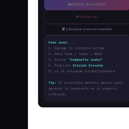
▶
Iniciar Escucha
⏹
Detener
🗑️ Limpiar conversación
Cómo usar:
1. Agrega tu contexto arriba
2. Abre Zoom / Teams / Meet
3. Activa
"Compartir audio"
4. Presiona
Iniciar Escucha
5. La IA responde automáticamente
Tip:
El asistente detecta pausas para
generar la respuesta en el momento
indicado.