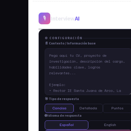
Interview
AI
🎙️
⚙️ CONFIGURACIÓN
📄 Contexto / Información base
🎯 Tipo de respuesta
Concisa
Detallada
Puntos
🌐 Idioma de respuesta
Español
English