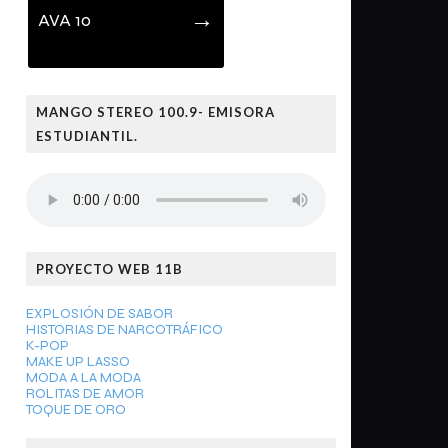
→
AVA 10
MANGO STEREO 100.9- EMISORA
ESTUDIANTIL.
PROYECTO WEB 11B
EXPLOSIÓN DE SABOR
HISTORIAS DE NARCOTRÁFICO
K-POP
MAKE UP LASSO
MODA A LA MODA
ROLITAS DE AMOR
TOQUE DE ORO