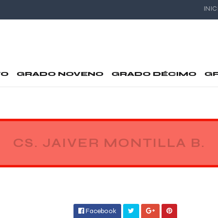
INIC
VO
GRADO NOVENO
GRADO DÉCIMO
G
CS. JAIVER MONTILLA B.
Facebook