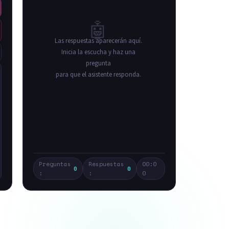
🤖
Las respuestas aparecerán aquí.
Inicia la escucha y haz una
pregunta
para que el asistente responda.
Preguntas
Respuestas
00:0
0
0
:
:
0