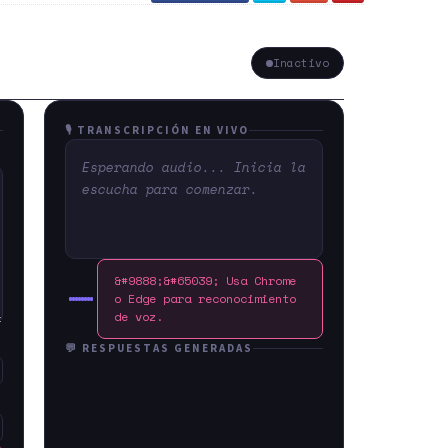
Inactivo
🎙️ TRANSCRIPCIÓN EN VIVO
Esperando audio... Inicia la
escucha para comenzar.
&#9888;&#65039; Usa Chrome
o Edge para reconocimiento
de voz.
💬 RESPUESTAS GENERADAS