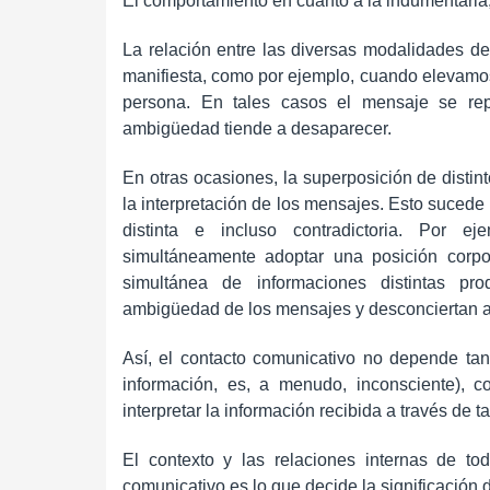
El comportamiento en cuanto a la indumentaria,
La relación entre las diversas modalidades d
manifiesta, como por ejemplo, cuando elevamos l
persona. En tales casos el mensaje se repi
ambigüedad tiende a desaparecer.
En otras ocasiones, la superposición de distin
la interpretación de los mensajes. Esto sucede
distinta e incluso contradictoria. Por e
simultáneamente adoptar una posición corporal
simultánea de informaciones distintas prod
ambigüedad de los mensajes y desconciertan al 
Así, el contacto comunicativo no depende tant
información, es, a menudo, inconsciente), c
interpretar la información recibida a través de t
El contexto y las relaciones internas de t
comunicativo es lo que decide la significación